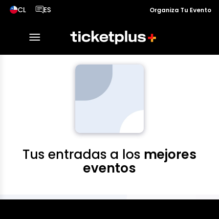
CL
ES
Organiza Tu Evento
País seleccionado, cambiar país
Idioma seleccionado, cambiar idioma
desplegar navegación
Tus entradas a los
mejores
eventos