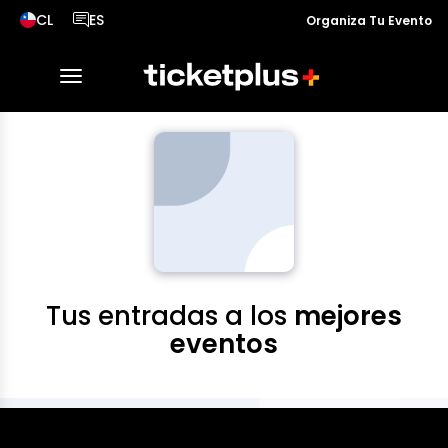
CL
ES
Organiza Tu Evento
País seleccionado, cambiar país
Idioma seleccionado, cambiar idioma
desplegar navegación
Tus entradas a los
mejores
eventos