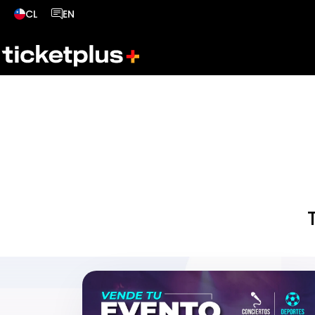
CL
EN
País seleccionado, cambiar país
Idioma seleccionado, cambiar idioma