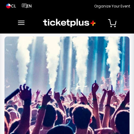
CL
EN
Organize Your Event
País seleccionado, cambiar país
Idioma seleccionado, cambiar idioma
toggle navigation