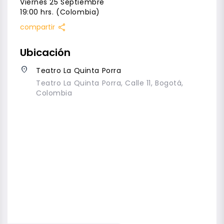
Viernes 25 Septiembre
19:00 hrs. (Colombia)
share
compartir
Ubicación
place
Teatro La Quinta Porra
Teatro La Quinta Porra, Calle 11, Bogotá,
Colombia