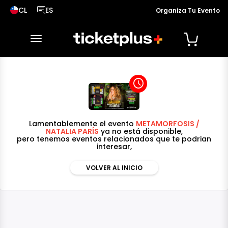
CL
ES
Organiza Tu Evento
País seleccionado, cambiar país
Idioma seleccionado, cambiar idioma
desplegar navegación
access_time
Lamentablemente el evento
METAMORFOSIS /
NATALIA PARÍS
ya no está disponible,
pero tenemos eventos relacionados que te podrian
interesar,
VOLVER AL INICIO